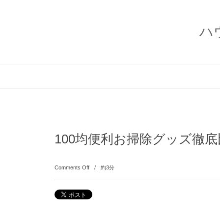
ハ
100均便利お掃除グッズ徹
Comments Off
約3分